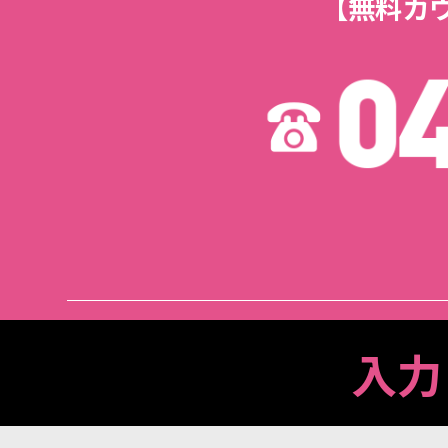
【無料カ
入力